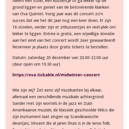
Neem een stoel, een kussentje of ga lekker op de
grond liggen en geniet van de betoverende klanken
van Ova Quintet. Vorig jaar was dit concert zo’n
succes dat we het dit jaar nog een keer doen. Er zijn
16 stoelen, verder zijn er zitkussentjes en veel plek om
lekker te liggen. Entree is gratis, een vrijwillige donatie
aan het eind van het concert wordt zeer gewaardeerd!
Reserveer je plaats door gratis tickets te bestellen.
Datum: zaterdag 20 december van 20.00-22.00 uur
(deur open om 19.30 uur)
https://ova.tickable.nl/midwinter-concert
Wie zijn wij? Zet eens vijf muzikanten bij elkaar,
allemaal een verschillende muzikale achtergrond:
Sander met zijn wortels in de jazz en Zuid-
Amerikaanse muziek; de klassiek geschoolde Wilco die
zijn instrument laat zingen op Scandinavische
deuntjes; Vincent die al jaren thuis is in de Ierse folk;